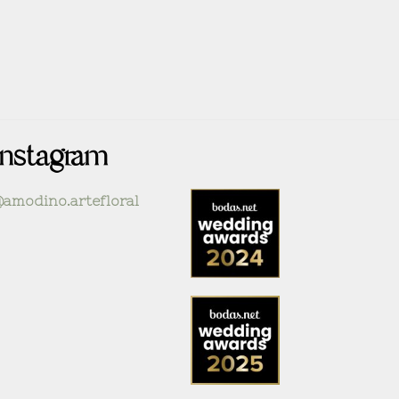
Instagram
amodino.artefloral