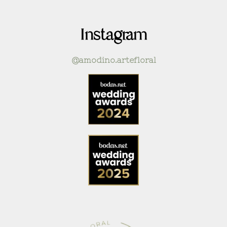
Instagram
@amodino.artefloral