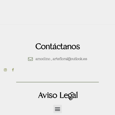
Contáctanos
amodino_artefloral@outlook.es
Aviso Legal