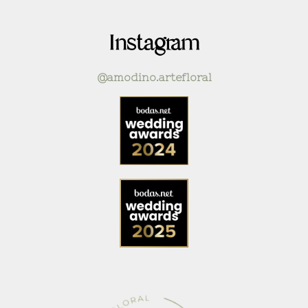
Instagram
@amodino.artefloral