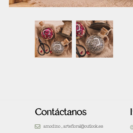
Contáctanos
amodino_artefloral@outlook.es
@