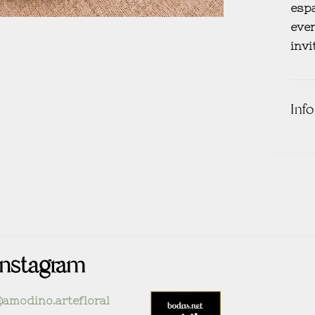
espa
even
invi
Inf
Instagram
amodino.artefloral