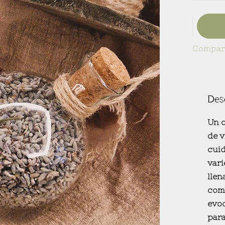
Compart
Des
Un o
de v
cuid
var
llen
com
evoc
para