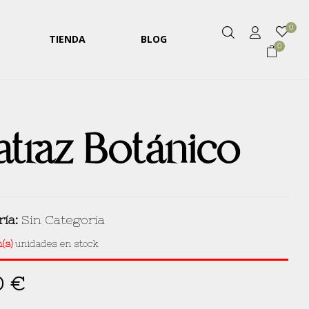
0
TIENDA
BLOG
0
traz Botánico
ría:
Sin Categoría
m(s)
unidades en stock
0
€