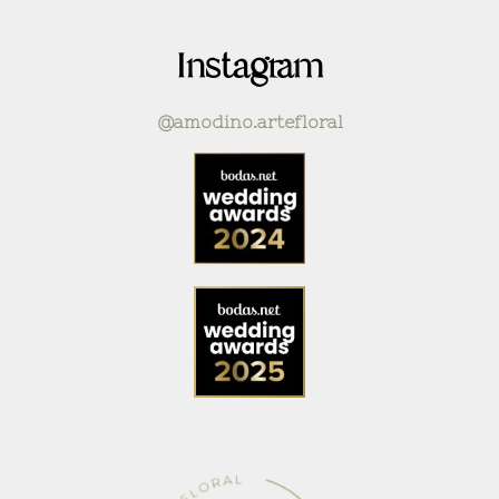
Instagram
@amodino.artefloral