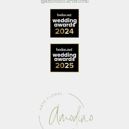
@amodino.artefloral