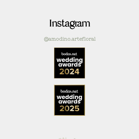
Instagram
@amodino.artefloral