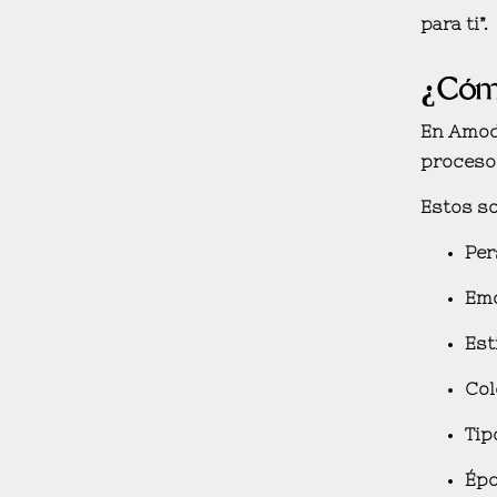
para ti”.
¿Cómo
En Amod
proceso 
Estos so
Per
Emo
Est
Col
Tip
Épo