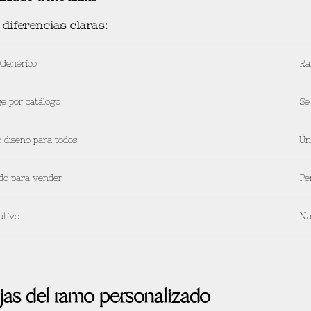
diferencias claras:
Genérico
Ra
ge por catálogo
Se
 diseño para todos
Ún
do para vender
Pe
ativo
Na
jas del ramo personalizado