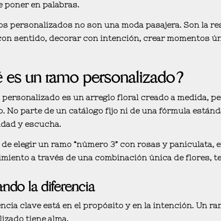
e poner en palabras
.
os personalizados
no son una moda pasajera. Son la re
con sentido, decorar con intención, crear momentos ú
 es un ramo personalizado?
personalizado es un arreglo floral
creado a medida
, p
. No parte de un catálogo fijo ni de una fórmula están
idad y escucha
.
 de elegir un ramo “número 3” con rosas y paniculata, e
miento a través de una combinación única de flores, te
ndo la diferencia
encia clave está en el
propósito
y en la
intención
. Un ra
izado tiene alma.