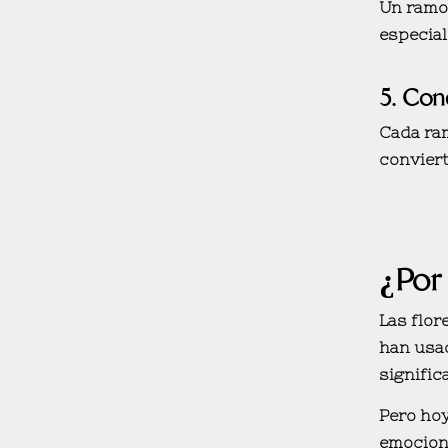
Un ramo 
especial
5.
Cone
Cada ram
conviert
¿Por 
Las flor
han usa
signific
Pero hoy
emocion