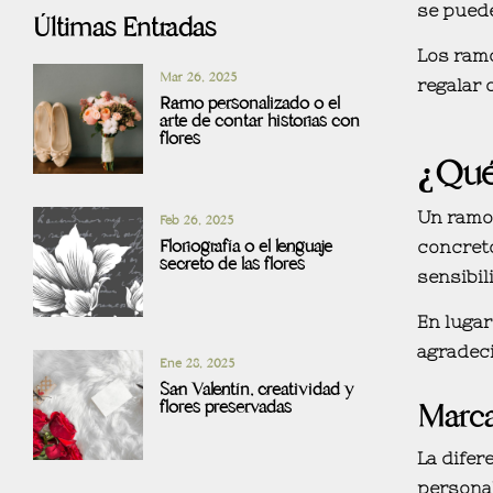
se pued
Últimas Entradas
Los
ram
Mar 26, 2025
regalar 
Ramo personalizado o el
arte de contar historias con
flores
¿Qué
Un ramo 
Feb 26, 2025
Floriografía o el lenguaje
concreto
secreto de las flores
sensibil
En lugar
agradeci
Ene 28, 2025
San Valentín, creatividad y
flores preservadas
Marca
La difer
personal