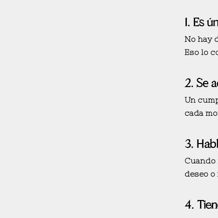
1.
Es ú
No hay d
Eso lo c
2.
Se a
Un cumpl
cada mom
3.
Habl
Cuando n
deseo o 
4.
Tien