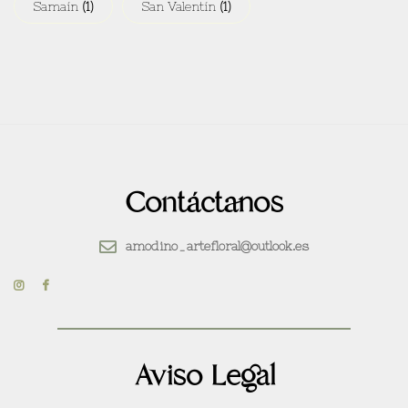
Samaín
(1)
San Valentín
(1)
Contáctanos
amodino_artefloral@outlook.es
Aviso Legal