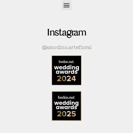
Instagram
@amodino.artefloral