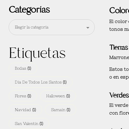
Categorías
Color
El
color
tonos m
Tierras
Etiquetas
Marrones
Bodas
(1)
Estos t
o en
esp
Día De Todos Los Santos
(1)
Verdes 
Flores
(1)
Halloween
(1)
El verde
Navidad
(1)
Samaín
(1)
con flor
San Valentín
(1)