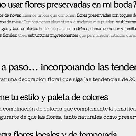
 usar flores preservadas en mi boda
s de novia:
Diseños únicos que combinan
flores preservadas con toques de
ros de mesa:
Composiciones elegantes y duraderas que pueden
reutilizarse
ages y boutonnières:
Perfectos para los
padrinos, damas de honor y famili
 florales:
Crea
estructuras impresionantes
que permanecen intactas durant
 a paso… incorporando las tende
rar una
decoración floral que siga las tendencias de 20
ine tu estilo y paleta de colores
a combinación de colores que
complemente la temática
gurarte de que las flores, tanto naturales como prese
egra flores locales y de temporada