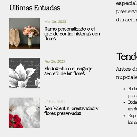
especial
Últimas Entradas
preserv
duració
Mar 26, 2025
Ramo personalizado o el
arte de contar historias con
flores
Tende
Feb 26, 2025
Floriografía o el lenguaje
Antes de
secreto de las flores
nupciale
Boda
pres
Ene 28, 2025
Boda
San Valentín, creatividad y
en de
flores preservadas
Expe
los s