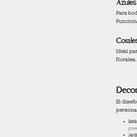
Azules
Para bo
Funcion
Corales
Ideal pa
florales.
Decor
El diseñ
persona
Estil
pres
Jardi