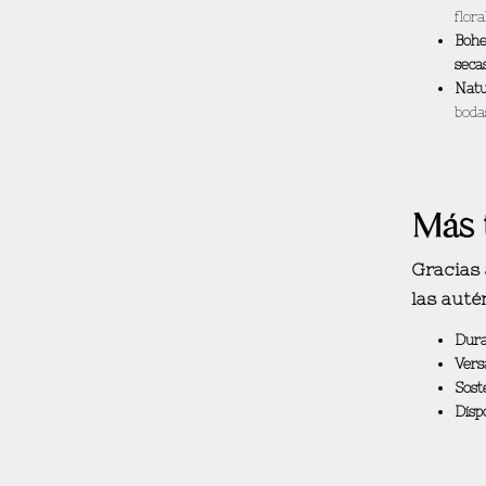
flor
Bohe
seca
Natu
boda
Más t
Gracias 
las auté
Dura
Versa
Soste
Dispo