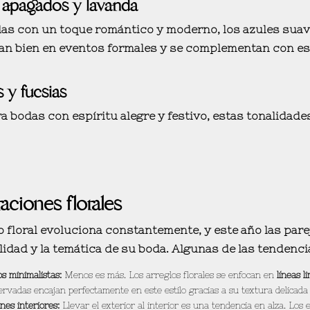
 apagados y lavanda
das con un
toque romántico y moderno
, los azules sua
an bien en
eventos formales
y se complementan con
es
 y fucsias
ra bodas con
espíritu alegre y festivo
, estas tonalidad
aciones florales
o floral evoluciona constantemente, y este año las par
lidad
y la
temática
de su boda. Algunas de las tendenci
os minimalistas:
Menos es más. Los arreglos florales se enfocan en
líneas l
ervadas encajan perfectamente en este estilo gracias a su textura delicada 
nes interiores:
Llevar el exterior al interior es una tendencia en alza. Los