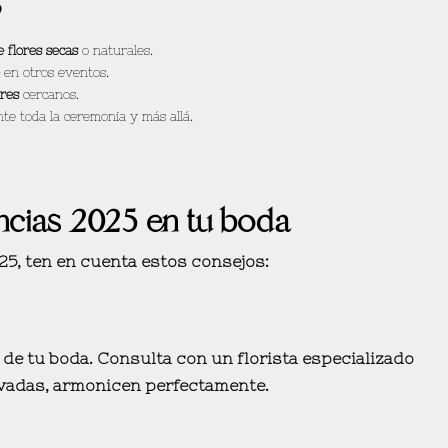
?
 flores secas
o naturales.
en otros eventos.
ares
cercanos.
e toda la ceremonia y más allá.
ncias 2025 en tu boda
25
, ten en cuenta estos consejos:
de tu boda. Consulta con un
florista especializado
rvadas, armonicen perfectamente.