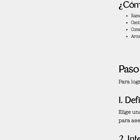
¿Cómo
Ramo
Cent
Cors
Arcos
Paso
Para log
1. Def
Elige un
para ase
2. Int