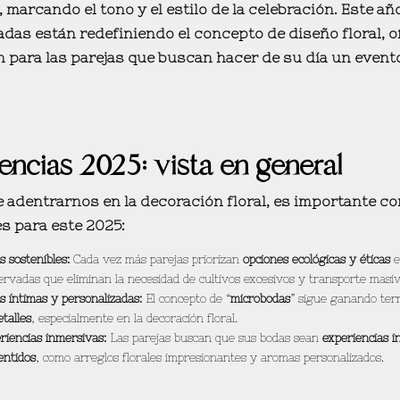
, marcando el tono y el estilo de la celebración. Este añ
adas
están redefiniendo el concepto de diseño floral, 
n
para las parejas que buscan hacer de su día un evento
ncias 2025: vista en general
 adentrarnos en la decoración floral, es importante co
s para este 2025:
s sostenibles:
Cada vez más parejas priorizan
opciones ecológicas y éticas
e
ervadas que eliminan la necesidad de cultivos excesivos y transporte masiv
s íntimas y personalizadas:
El concepto de “
microbodas
” sigue ganando ter
talles
, especialmente en la decoración floral.
riencias inmersivas:
Las parejas buscan que sus bodas sean
experiencias i
entidos
, como arreglos florales impresionantes y aromas personalizados.